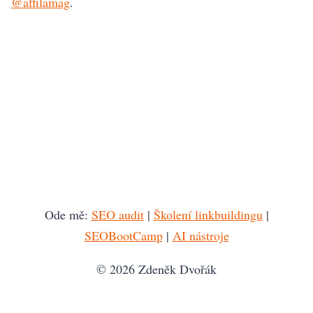
@affilamag
.
Ode mě:
SEO audit
|
Školení linkbuildingu
|
SEOBootCamp
|
AI nástroje
© 2026 Zdeněk Dvořák