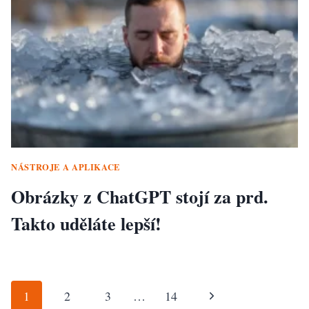
NÁSTROJE A APLIKACE
Obrázky z ChatGPT stojí za prd.
Takto uděláte lepší!
Navigace
Další
1
2
3
…
14