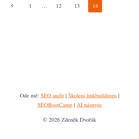
Navigace
Předchozí
1
…
12
13
14
na
stránka
stránce
Ode mě:
SEO audit
|
Školení linkbuildingu
|
SEOBootCamp
|
AI nástroje
© 2026 Zdeněk Dvořák