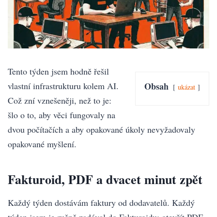
Tento týden jsem hodně řešil
vlastní infrastrukturu kolem AI.
Obsah
ukázat
Což zní vznešeněji, než to je:
šlo o to, aby věci fungovaly na
dvou počítačích a aby opakované úkoly nevyžadovaly
opakované myšlení.
Fakturoid, PDF a dvacet minut zpět
Každý týden dostávám faktury od dodavatelů. Každý
týden jsem je ručně zadával do Fakturoidu: otevřít PDF,