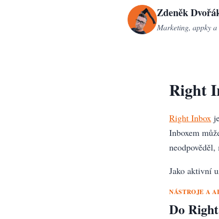
Přeskočit
Zdeněk Dvořá
na
Marketing, appky a 
obsah
Right 
Right Inbox
je
Inboxem můžet
neodpověděl, 
Jako aktivní 
NÁSTROJE A A
Do Right