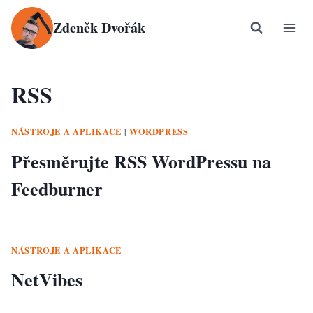
Přeskočit
Zdeněk Dvořák
na
obsah
RSS
NÁSTROJE A APLIKACE
WORDPRESS
|
Přesměrujte RSS WordPressu na
Feedburner
NÁSTROJE A APLIKACE
NetVibes