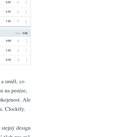
ě a uměl, co
in na peníze,
okojenost. Ale
a. Clockify.
stejný design
V těch pro mě