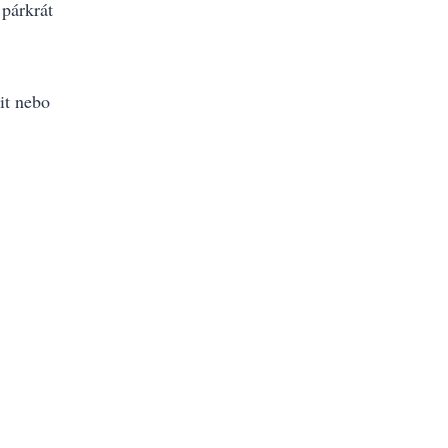
 párkrát
it nebo