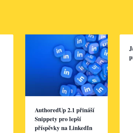
J
p
AuthoredUp 2.1 přináší
Snippety pro lepší
příspěvky na LinkedIn