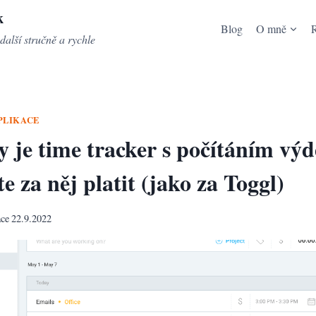
k
Blog
O mně
další stručně a rychle
PLIKACE
y je time tracker s počítáním výd
e za něj platit (jako za Toggl)
ace
22.9.2022