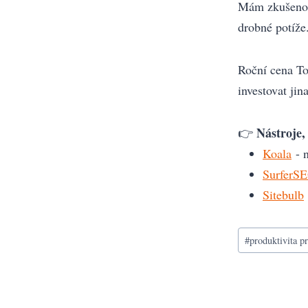
Mám zkušenost
drobné potíže
Roční cena To
investovat jin
Nástroje, 
👉
Koala
- n
SurferS
Sitebulb
Štítky
#
produktivita p
příspěvků: