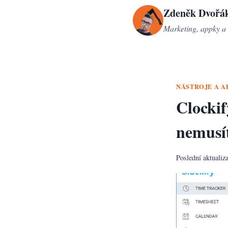
Přeskočit
Zdeněk Dvořá
na
Marketing, appky a 
obsah
NÁSTROJE A A
Clockif
nemusít
Poslední aktualiz