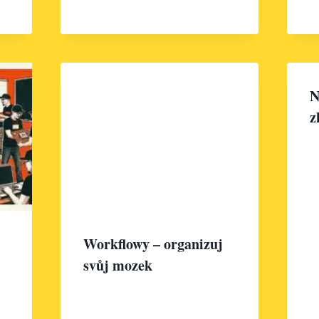
N
z
Workflowy – organizuj
svůj mozek