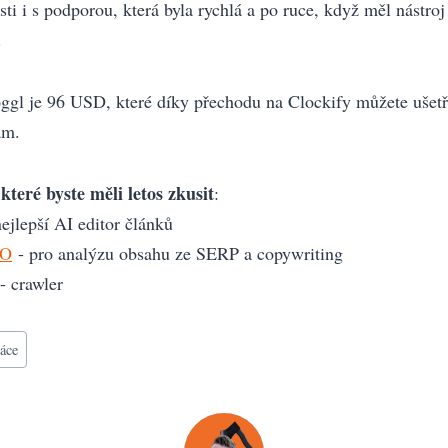
i i s podporou, která byla rychlá a po ruce, když měl nástroj
.
ggl je 96 USD, které díky přechodu na Clockify můžete ušetř
am.
které byste měli letos zkusit
:
ejlepší AI editor článků
EO
- pro analýzu obsahu ze SERP a copywriting
- crawler
ráce