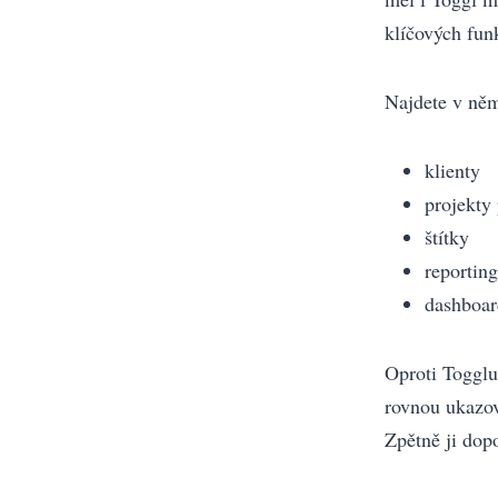
klíčových fun
Najdete v něm
klienty
projekty
štítky
reporting
dashboar
Oproti Togglu
rovnou ukazov
Zpětně ji dop