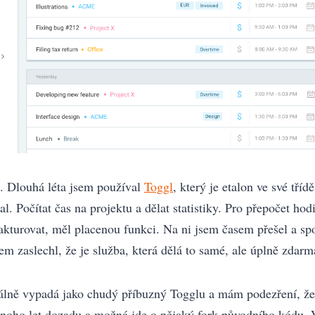
. Dlouhá léta jsem používal
Toggl
, který je etalon ve své tříd
l. Počítat čas na projektu a dělat statistiky. Pro přepočet hod
 fakturovat, měl placenou funkci. Na ni jsem časem přešel a sp
m zaslechl, že je služba, která dělá to samé, ale úplně zdarm
lně vypadá jako chudý příbuzný Togglu a mám podezření, že 
noho let dozadu a možná jde o nějaký fork původního kódu. 