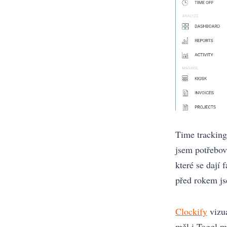
Time tracking
jsem potřebova
které se dají
před rokem jse
Clockify
vizuá
měl i Toggl m