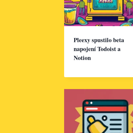
Pleexy spustilo beta
napojení Todoist a
Notion