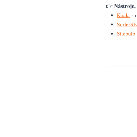
Nástroje, 
👉
Koala
- n
SurferS
Sitebulb