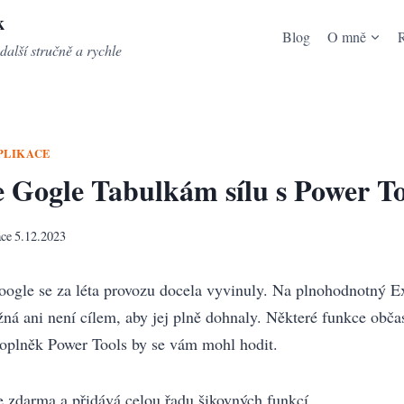
k
Blog
O mně
další stručně a rychle
PLIKACE
 Gogle Tabulkám sílu s Power To
ace
5.12.2023
ogle se za léta provozu docela vyvinuly. Na plnohodnotný Ex
žná ani není cílem, aby jej plně dohnaly. Některé funkce občas
doplněk Power Tools by se vám mohl hodit.
e zdarma a přidává celou řadu šikovných funkcí.