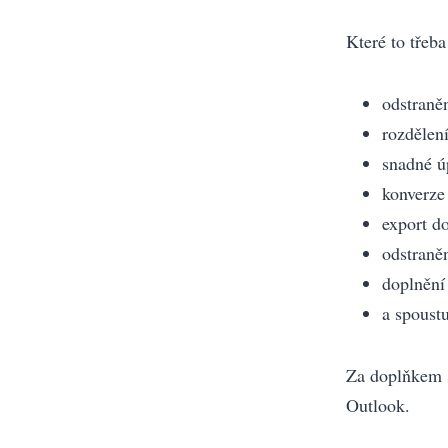
Které to třeba
odstraně
rozdělen
snadné ú
konverze 
export 
odstraně
doplnění
a spoustu
Za doplňkem 
Outlook.