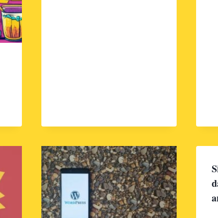
S
d
a