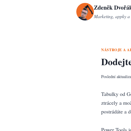
Přeskočit
Zdeněk Dvořá
na
Marketing, appky a 
obsah
NÁSTROJE A A
Dodejte
Poslední aktualiz
Tabulky od Go
ztrácely a mo
postrádáte a 
Power Tools j