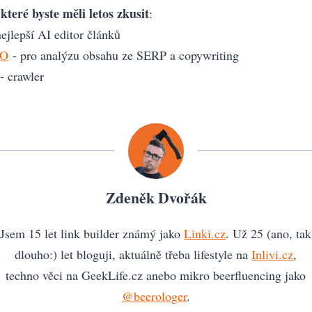
které byste měli letos zkusit
:
ejlepší AI editor článků
EO
- pro analýzu obsahu ze SERP a copywriting
- crawler
Zdeněk Dvořák
Jsem 15 let link builder známý jako
Linki.cz
. Už 25 (ano, tak
dlouho:) let bloguji, aktuálně třeba lifestyle na
Inlivi.cz
,
techno věci na GeekLife.cz anebo mikro beerfluencing jako
@beerologer
.