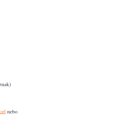
 znak)
cel
nebo