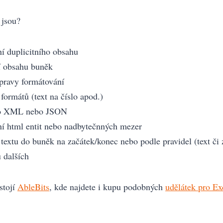
 jsou?
ní duplicitního obsahu
í obsahu buněk
pravy formátování
formátů (text na číslo apod.)
do XML nebo JSON
ní html entit nebo nadbytečnných mezer
 textu do buněk na začátek/konec nebo podle pravidel (text či
 dalších
stojí
AbleBits
, kde najdete i kupu podobných
udělátek pro Ex