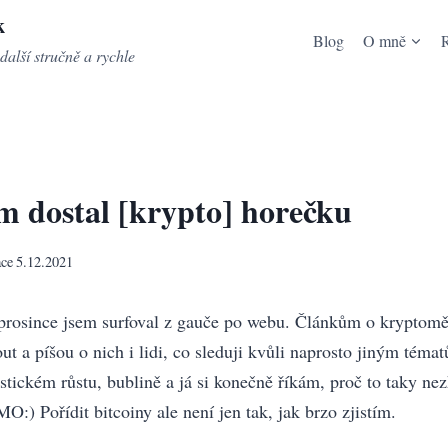
k
Blog
O mně
další stručně a rychle
m dostal [krypto] horečku
ace
5.12.2021
prosince jsem surfoval z gauče po webu. Článkům o kryptom
ut a píšou o nich i lidi, co sleduji kvůli naprosto jiným téma
astickém růstu, bublině a já si konečně říkám, proč to taky nez
:) Pořídit bitcoiny ale není jen tak, jak brzo zjistím.