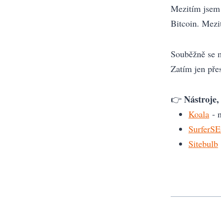
Mezitím jsem 
Bitcoin. Mezi
Souběžně se m
Zatím jen pře
Nástroje, 
👉
Koala
- n
SurferS
Sitebulb