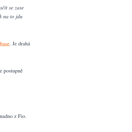
čít se zase
k na to jdu
base
. Je drahá
se postupně
snadno z Fio.