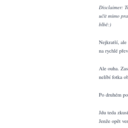
Disclaimer: T
učit mimo prac
blbě:)
Nejkratší, al
na rychlé pře
Ale ouha. Zas
nelíbí fotka 
Po druhém pok
Jdu teda zkus
Jenže opět ver