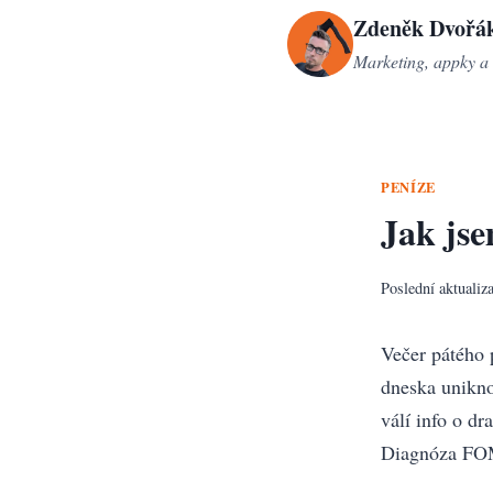
Přeskočit
Zdeněk Dvořá
na
Marketing, appky a 
obsah
PENÍZE
Jak jse
Poslední aktualiz
Večer pátého 
dneska unikno
válí info o dr
Diagnóza FOMO