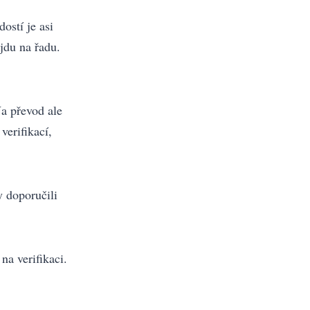
ostí je asi
jdu na řadu.
Na převod ale
erifikací,
y doporučili
a verifikaci.