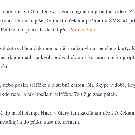
mate přes službu IDnow, která funguje na principu videa. Žád
to toho IDnow napíše, že musím čekat a pošlou mi SMS, až při
 Peníze tam jdou ale dostat přes
MoneyPolo
.
aložit rychle a dokonce na něj i můžu vložit peníze z karty. 
ec dojde mail, že kvůli podvodníkům s kartami musím projít v
píší.
 nebo poslat selfíčko s platební kartou. Na Skype v době, kd
ikdo není, a tak posílám selfíčko. To už je zase pátek.
ě tip na Bitstamp. Hned v úterý tam zakládám účet. A čekám n
nestíhají a do pátku zase nic nemám.