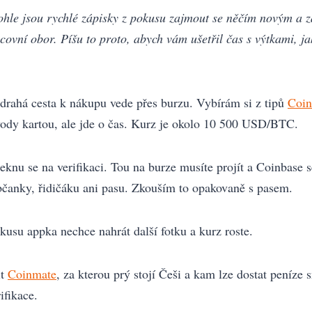
ohle jsou rychlé zápisky z pokusu zajmout se něčím novým a za
ovní obor. Píšu to proto, abych vám ušetřil čas s výtkami, ja
e drahá cesta k nákupu vede přes burzu. Vybírám si z tipů
Coin
vody kartou, ale jde o čas. Kurz je okolo 10 500 USD/BTC.
eknu se na verifikaci. Tou na burze musíte projít a Coinbase 
občanky, řidičáku ani pasu. Zkouším to opakovaně s pasem.
usu appka nechce nahrát další fotku a kurz roste.
it
Coinmate
, za kterou prý stojí Češi a kam lze dostat peníze 
ifikace.