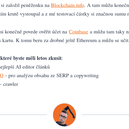
si založil peněženku na
Blockchain.info
. A tam můžu konečně
tím krutě vystoupal a z mé testovací částky si značnou sumu 
i konečně povede ověřit účet na
Coinbase
a můžu tam taky n
s kartu. K tomu beru za drobné ještě Ethereum a můžu se učit
které byste měli letos zkusit
:
ejlepší AI editor článků
EO
- pro analýzu obsahu ze SERP a copywriting
- crawler