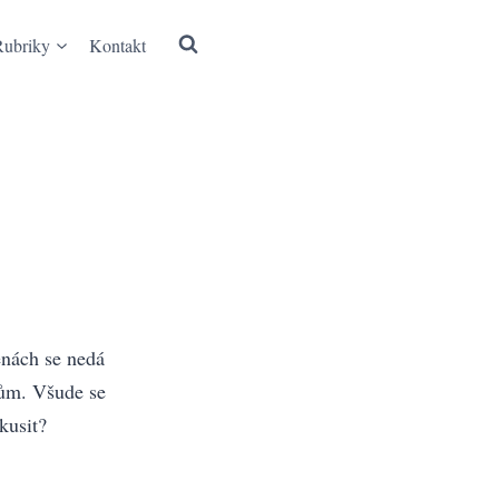
Rubriky
Kontakt
ěnách se nedá
tům. Všude se
kusit?