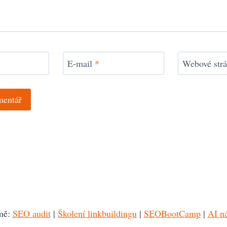
E-mail
*
Webové str
mě:
SEO audit
|
Školení linkbuildingu
|
SEOBootCamp
|
AI ná