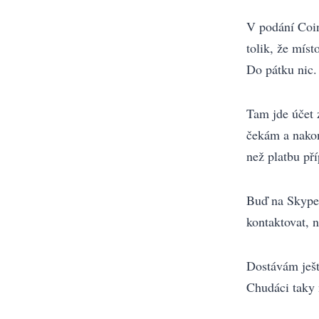
V podání Coin
tolik, že mís
Do pátku nic.
Tam jde účet z
čekám a nakon
než platbu pří
Buď na Skype,
kontaktovat, n
Dostávám ješt
Chudáci taky 