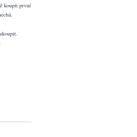
 koupit první
nechá.
akoupit.
.