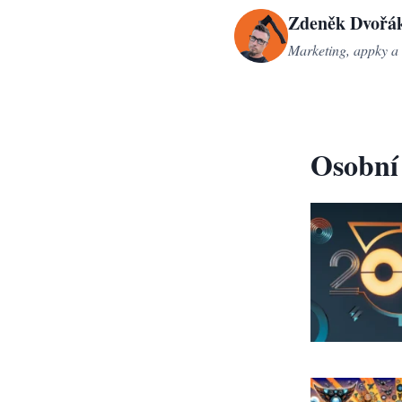
Přeskočit
Zdeněk Dvořá
na
Marketing, appky a 
obsah
Osobní