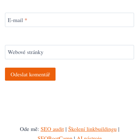
E-mail
*
Webové stránky
Ode mě:
SEO audit
|
Školení linkbuildingu
|
SEOBootCamp
|
AI nástroje