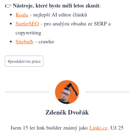
Nástroje, které byste měli letos zkusit
👉
:
Koala
- nejlepší AI editor článků
SurferSEO
- pro analýzu obsahu ze SERP a
copywriting
Sitebulb
- crawler
Štítky
#
produktivita práce
příspěvků:
Zdeněk Dvořák
Jsem 15 let link builder známý jako
Linki.cz
. Už 25