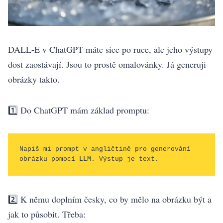
DALL-E v ChatGPT máte sice po ruce, ale jeho výstupy
dost zaostávají. Jsou to prostě omalovánky. Já generuji
obrázky takto.
1️⃣ Do ChatGPT mám základ promptu:
Napiš mi prompt v angličtině pro generování 
obrázku pomocí LLM. Výstup je text.
2️⃣ K němu doplním česky, co by mělo na obrázku být a
jak to působit. Třeba: