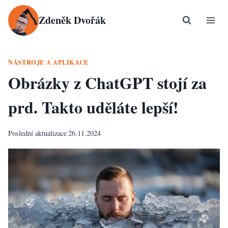
Přeskočit
Zdeněk Dvořák
na
obsah
NÁSTROJE A APLIKACE
Obrázky z ChatGPT stojí za
prd. Takto uděláte lepší!
Poslední aktualizace
26.11.2024