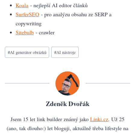
Koala
- nejlepší AI editor článků
SurferSEO
- pro analýzu obsahu ze SERP a
copywriting
Sitebulb
- crawler
Štítky
#
AI generátor obrázků
#
AI nástroje
příspěvků:
Zdeněk Dvořák
Jsem 15 let link builder známý jako
Linki.cz
. Už 25
(ano, tak dlouho:) let bloguji, aktuálně třeba lifestyle na