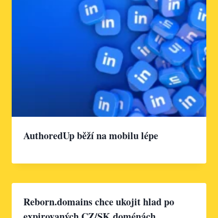
AuthoredUp běží na mobilu lépe
Reborn.domains chce ukojit hlad po
expirovaných CZ/SK doménách