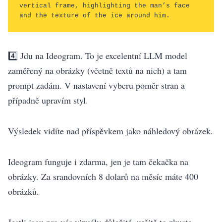
vertical frame, highlighting the man’s face 
and the texture of the ice around him.
4️⃣ Jdu na Ideogram. To je excelentní LLM model
zaměřený na obrázky (včetně textů na nich) a tam
prompt zadám. V nastavení vyberu poměr stran a
případně upravím styl.
Výsledek vidíte nad příspěvkem jako náhledový obrázek.
Ideogram funguje i zdarma, jen je tam čekačka na
obrázky. Za srandovních 8 dolarů na měsíc máte 400
obrázků.
Jestli jsou pro vás vizuály důležité, určitě to zkuste.