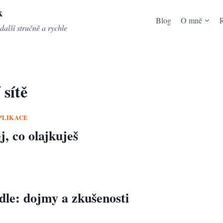
k
Blog
O mně
další stručně a rychle
 sítě
PLIKACE
, co olajkuješ
le: dojmy a zkušenosti