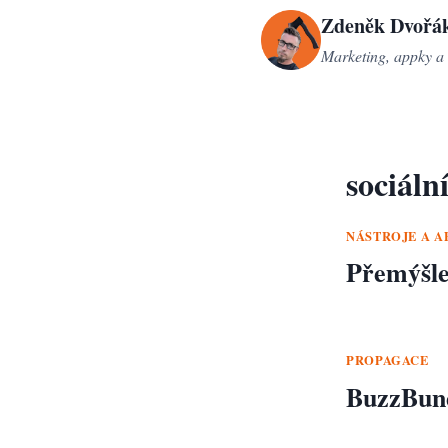
Přeskočit
Zdeněk Dvořá
na
Marketing, appky a 
obsah
sociální
NÁSTROJE A A
Přemýšlej
PROPAGACE
BuzzBund