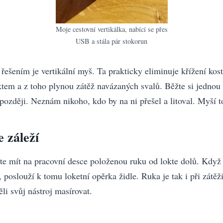
Moje cestovní vertikálka, nabící se přes
USB a stála pár stokorun
ešením je vertikální myš. Ta prakticky eliminuje křížení kos
ktem a z toho plynou zátěž navázaných svalů. Běžte si jednou 
později. Neznám nikoho, kdo by na ni přešel a litoval. Myší t
 záleží
íte mít na pracovní desce položenou ruku od lokte dolů. Když
, poslouží k tomu loketní opěrka židle. Ruka je tak i při zátěž
ěli svůj nástroj masírovat.