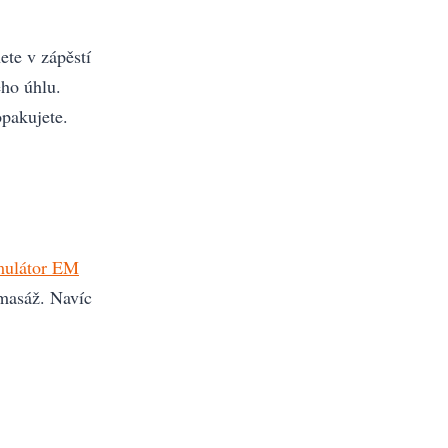
ete v zápěstí
ého úhlu.
opakujete.
imulátor EM
 masáž. Navíc