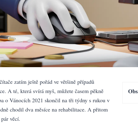
ítače zatím ještě pořád ve většině případů
uce. A té, která svírá myš, můžete časem pěkně
Obs
eba o Vánocích 2021 skončil na tři týdny s rukou v
edně chodil dva měsíce na rehabilitace. A přitom
 pár věcí.