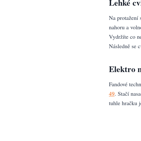
Lehké cv
Na protažení 
nahoru a volno
Vydržíte co ne
Následně se c
Elektro 
Fandové techn
49
. Stačí nas
tuhle hračku j