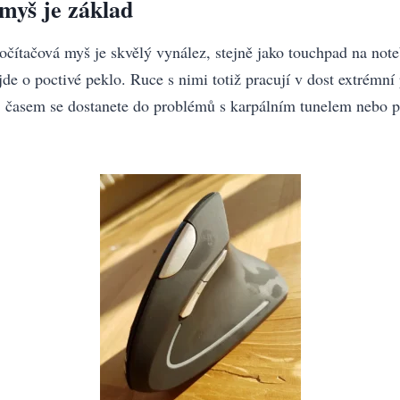
myš je základ
očítačová myš je skvělý vynález, stejně jako touchpad na not
e o poctivé peklo. Ruce s nimi totiž pracují v dost extrémní p
, časem se dostanete do problémů s karpálním tunelem nebo p