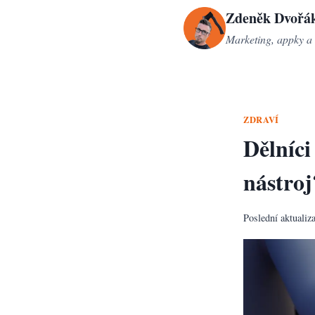
Přeskočit
Zdeněk Dvořá
na
Marketing, appky a 
obsah
ZDRAVÍ
Dělníci
nástro
Poslední aktualiz