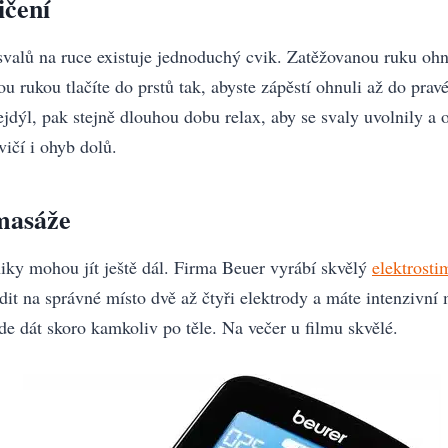
ičení
svalů na ruce existuje jednoduchý cvik. Zatěžovanou ruku ohn
u rukou tlačíte do prstů tak, abyste zápěstí ohnuli až do prav
jdýl, pak stejně dlouhou dobu relax, aby se svaly uvolnily a 
vičí i ohyb dolů.
masáže
iky mohou jít ještě dál. Firma Beuer vyrábí skvělý
elektrost
adit na správné místo dvě až čtyři elektrody a máte intenzivní
de dát skoro kamkoliv po těle. Na večer u filmu skvělé.