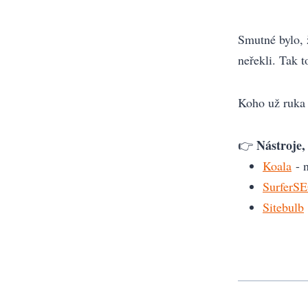
Smutné bylo, ž
neřekli. Tak t
Koho už ruka z
Nástroje, 
👉
Koala
- n
SurferS
Sitebulb