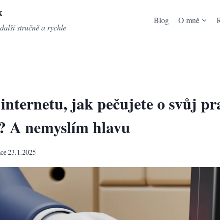
k
Blog
O mně
další stručně a rychle
 internetu, jak pečujete o svůj p
j? A nemyslím hlavu
ace
23.1.2025