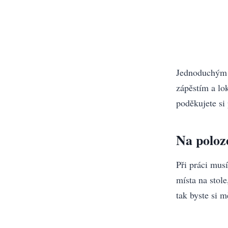
Jednoduchým ř
zápěstím a lo
poděkujete si 
Na poloze
Při práci mus
místa na stole
tak byste si m