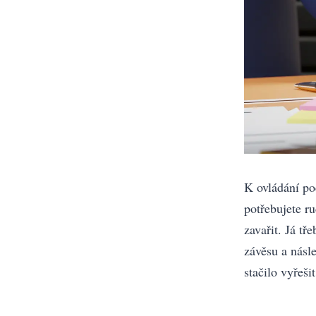
K ovládání poč
potřebujete r
zavařit. Já tř
závěsu a násl
stačilo vyřešit