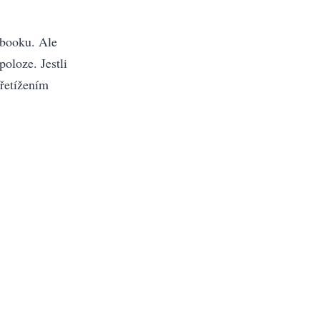
ebooku. Ale
oloze. Jestli
řetížením