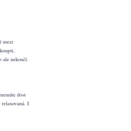
tí mezi
koupit,
o ale nekončí.
 nemáte dost
i relaxovaná. I