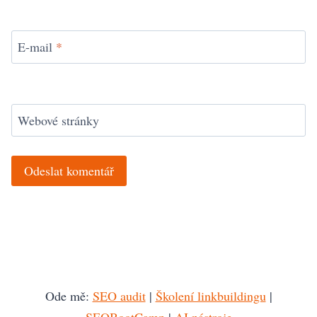
E-mail
*
Webové stránky
Ode mě:
SEO audit
|
Školení linkbuildingu
|