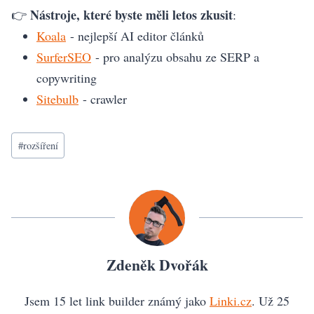
Nástroje, které byste měli letos zkusit
👉
:
Koala
- nejlepší AI editor článků
SurferSEO
- pro analýzu obsahu ze SERP a
copywriting
Sitebulb
- crawler
Štítky
#
rozšíření
příspěvků:
Zdeněk Dvořák
Jsem 15 let link builder známý jako
Linki.cz
. Už 25