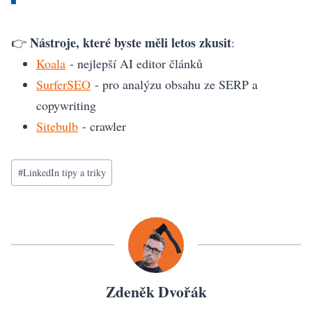
Nástroje, které byste měli letos zkusit
👉
:
Koala
- nejlepší AI editor článků
SurferSEO
- pro analýzu obsahu ze SERP a
copywriting
Sitebulb
- crawler
Štítky
#
LinkedIn tipy a triky
příspěvků:
Zdeněk Dvořák