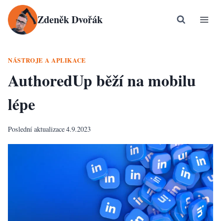
Přeskočit
Zdeněk Dvořák
na
obsah
NÁSTROJE A APLIKACE
AuthoredUp běží na mobilu
lépe
Poslední aktualizace
4.9.2023