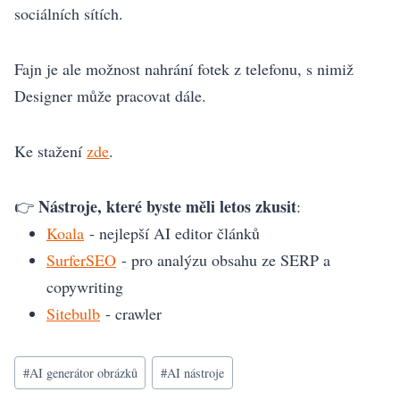
sociálních sítích.
Fajn je ale možnost nahrání fotek z telefonu, s nimiž
Designer může pracovat dále.
Ke stažení
zde
.
Nástroje, které byste měli letos zkusit
👉
:
Koala
- nejlepší AI editor článků
SurferSEO
- pro analýzu obsahu ze SERP a
copywriting
Sitebulb
- crawler
Štítky
#
AI generátor obrázků
#
AI nástroje
příspěvků: