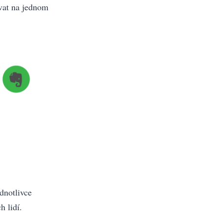
vat na jednom
ednotlivce
h lidí.