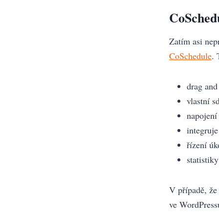
CoSched
Zatím asi nep
CoSchedule
.
drag and
vlastní s
napojení
integruje
řízení úk
statistiky
V případě, že
ve WordPressu