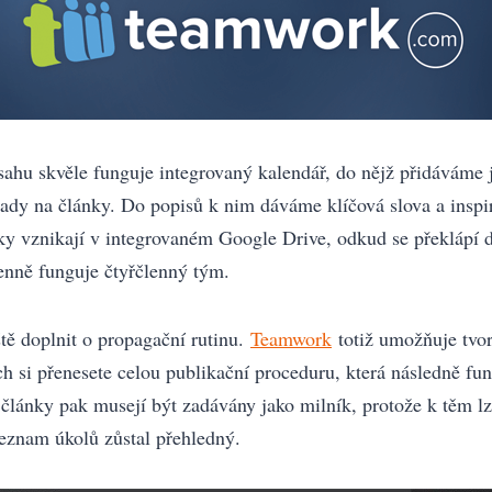
sahu skvěle funguje integrovaný kalendář, do nějž přidáváme j
pady na články. Do popisů k nim dáváme klíčová slova a inspir
y vznikají v integrovaném Google Drive, odkud se překlápí
nně funguje čtyřčlenný tým.
ště doplnit o propagační rutinu.
Teamwork
totiž umožňuje tvo
ch si přenesete celou publikační proceduru, která následně fun
n články pak musejí být zadávány jako milník, protože k těm l
 seznam úkolů zůstal přehledný.