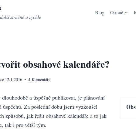
k
Blog
O mně
další stručně a rychle
vořit obsahové kalendáře?
ace
12.1.2016
4 Komentáře
te dlouhodobě a úspěšně publikovat, je plánování
řů úspěchu. Za poslední dobu jsem vyzkoušel
Obs
ch způsobů, jak řešit obsahové kalendáře a to jak
e, tak i pro větší tým.