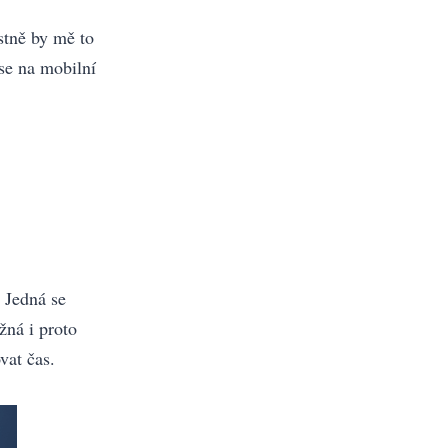
stně by mě to
se na mobilní
. Jedná se
žná i proto
vat čas.