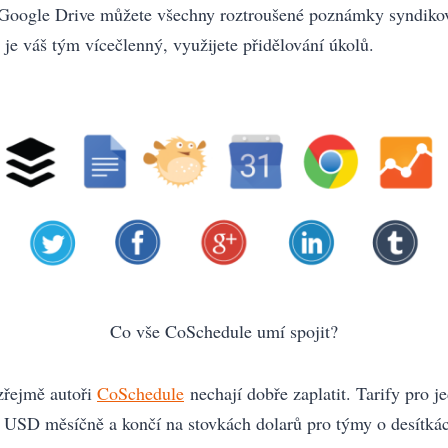
Google Drive můžete všechny roztroušené poznámky syndiko
e je váš tým vícečlenný, využijete přidělování úkolů.
Co vše CoSchedule umí spojit?
zřejmě autoři
CoSchedule
nechají dobře zaplatit. Tarify pro j
5 USD měsíčně a končí na stovkách dolarů pro týmy o desítkác