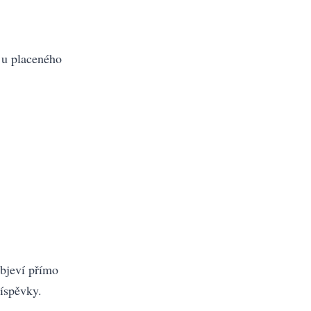
 u placeného
objeví přímo
íspěvky.