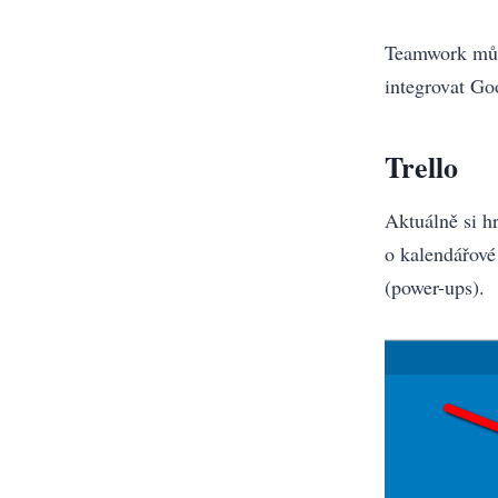
Teamwork může
integrovat Go
Trello
Aktuálně si h
o kalendářové
(power-ups).