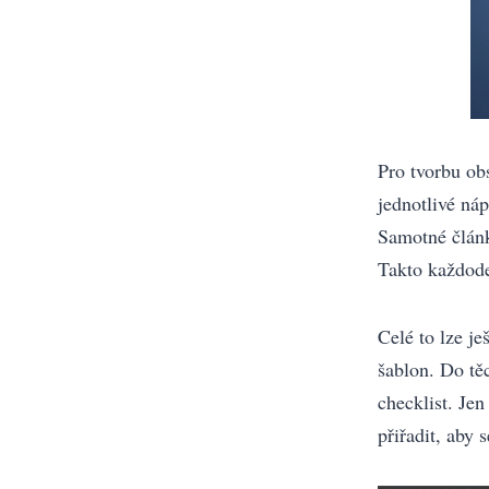
Pro tvorbu ob
jednotlivé ná
Samotné článk
Takto každode
Celé to lze je
šablon. Do tě
checklist. Je
přiřadit, aby