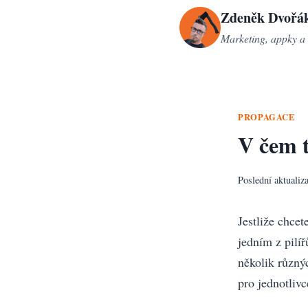
Přeskočit
Zdeněk Dvořá
na
Marketing, appky a 
obsah
PROPAGACE
V čem t
Poslední aktualiz
Jestliže chce
jedním z pilí
několik různý
pro jednotlivc