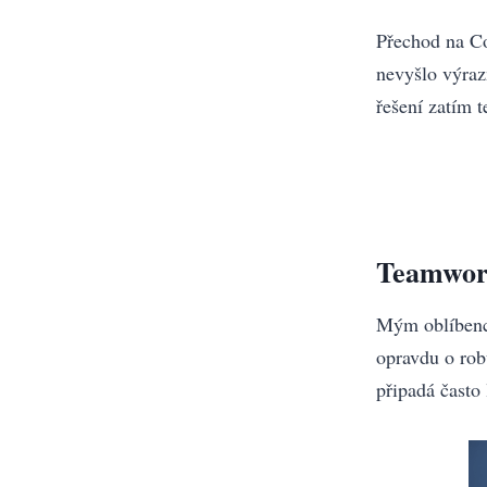
Přechod na Co
nevyšlo výraz
řešení zatím t
Teamwo
Mým oblíbenc
opravdu o rob
připadá často