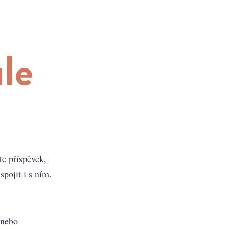
te příspěvek,
pojit i s ním.
 nebo