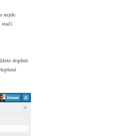
u nejde
stačí.
ůžete doplnit
ylepšení